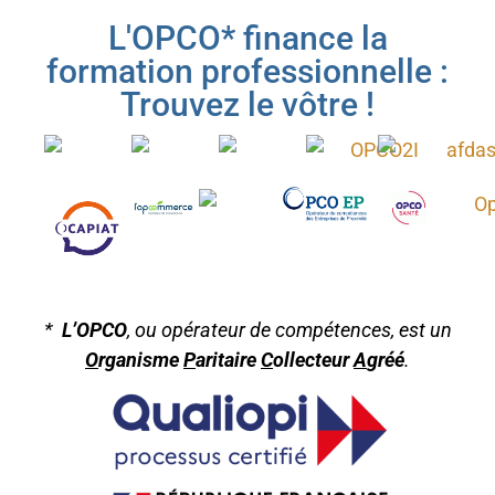
L'OPCO* finance la
formation professionnelle :
Trouvez le vôtre !
*
L’OPCO
, ou opérateur de compétences, est un
O
rganisme
P
aritaire
C
ollecteur
A
gréé
.