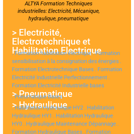
ALTYA Formation Techniques
611D, Micromaster
industrielles: Electricité, Mécanique,
Schneider : ATV312, 320, 61, 630, 71, 930
hydraulique, pneumatique
SEW : Movidrive, Movitrac
ABB : ACS355, 800, 880
> Electricité,
Rockwell / Allen Bradley : PowerFlex
Electrotechnique et
Danfoss : FC301, FC302
Habilitation Electrique
Leroy Somer / Nidec : Unidrive M300, SP,
. Formation habilitation électrique
. Formation
Digidrive SK, Unidrive M700
sensibilisation à la consignation des énergies
.
Indramat,
Formation Electrotechnique Bases
. Formation
Lenze 8400
Electricité Industrielle Perfectionnement
.
Réseaux et bus de terrain, industriels
Formation Electricité Industrielle bases
> Pneumatique
. Pneumatique Bases
Profinet, Profibus, AS-I, Modbus, CANopen,
> Hydraulique
TCP/IP
. Habilitation Hydraulique HY2
. Habilitation
Réseau ASI Safety
Hydraulique HY1
. Habilitation Hydraulique
Vision industrielle
HY0
. Hydraulique Maintenance Dépannage
.
Formation Hydraulique Bases
. Formation
Vision Keyance et Cognex