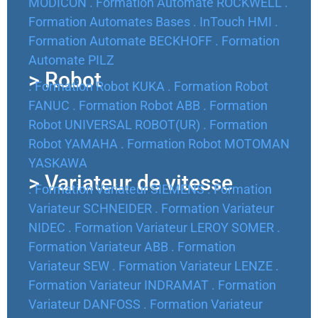
MODICON
. Formation Automate ROCKWELL
.
Mécanique industrielle et lubrification
Formation Automates Bases
. InTouch HMI
.
graissage
Formation Automate BECKHOFF
. Formation
Hydraulique conventionnelle, proportionnelle
Automate PILZ
et habilitation hydraulique
> Robot
Pneumatique industrielle
. Formation Robot KUKA
. Formation Robot
Formations en automatisme et robotique
FANUC
. Formation Robot ABB
. Formation
Automates programmables
Robot UNIVERSAL ROBOT(UR)
. Formation
Robot YAMAHA
. Formation Robot MOTOMAN
Siemens : S7, TIA Portal, Safety, WinCC
YASKAWA
advanced et WinCC Professionnal, Profinet,
> Variateur de vitesse
. Formation Variateur SIEMENS
. Formation
Profibus
Variateur SCHNEIDER
. Formation Variateur
Schneider : PL7 Pro, Unity Pro, Ecostruxure
NIDEC
. Formation Variateur LEROY SOMER
.
Control Expert, So Machine, Modicon, Vijeo
Formation Variateur ABB
. Formation
Designer
Variateur SEW
. Formation Variateur LENZE
.
Rockwell / Allen Bradley : Controllogix,
Formation Variateur INDRAMAT
. Formation
SLC500, Studio 5000, Guardlogix, Factory Talk
Variateur DANFOSS
. Formation Variateur
Beckhoff Twincat3 et Ethercat