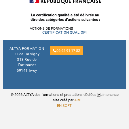
CERTIFICATION QUALIOPI
ALTYA FORMATION
06 62 91 17 82
ZI de Calvigny
313 Rue de
l’artisanat
59141 Iwuy
© 2026 ALTYA des formations et prestations dédiées
M
aintenance
– Site créé par
ARC
EN SOFT