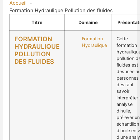
Accueil
Formation Hydraulique Pollution des fluides
Titre
Domaine
Présentat
FORMATION
Formation
Cette
Hydraulique
formation
HYDRAULIQUE
hydrauliqu
POLLUTION
pollution d
DES FLUIDES
fluides est
destinée a
personnes
désirant
savoir
interpréter
analyse
d'huile,
prélever un
échantillon
d'huile en 
d'une analy