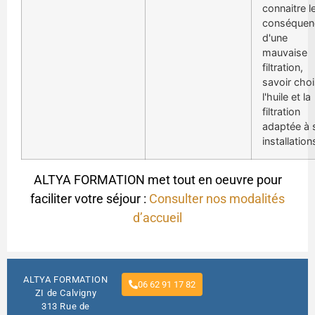
connaitre l
conséquen
d'une
mauvaise
filtration,
savoir choi
l'huile et la
filtration
adaptée à 
installation
ALTYA FORMATION met tout en oeuvre pour
faciliter votre séjour :
Consulter nos modalités
d’accueil
ALTYA FORMATION
06 62 91 17 82
ZI de Calvigny
313 Rue de