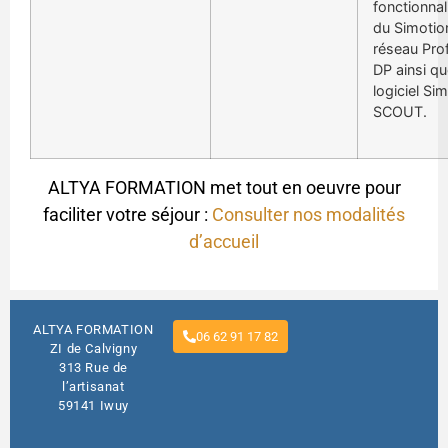
fonctionnal
du Simotio
réseau Pro
DP ainsi qu
logiciel Si
SCOUT.
ALTYA FORMATION met tout en oeuvre pour
faciliter votre séjour :
Consulter nos modalités
d’accueil
ALTYA FORMATION
06 62 91 17 82
ZI de Calvigny
313 Rue de
l’artisanat
59141 Iwuy