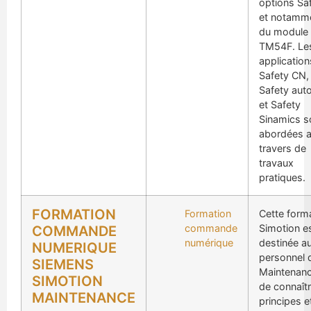
options Sa
et notamm
du module
TM54F. Le
application
Safety CN,
Safety aut
et Safety
Sinamics s
abordées 
travers de
travaux
pratiques.
FORMATION
Formation
Cette form
commande
Simotion e
COMMANDE
numérique
destinée a
NUMERIQUE
personnel 
SIEMENS
Maintenanc
SIMOTION
de connaîtr
MAINTENANCE
principes e