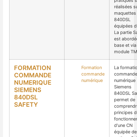
pratiques 
réalisées s
maquettes
840DSL
équipées d
La partie S
est abordé
base et via
module T
FORMATION
Formation
La formati
commande
command
COMMANDE
numérique
numérique
NUMERIQUE
Siemens
SIEMENS
840DSL Sa
840DSL
permet de
SAFETY
comprendre
principes 
fonctionne
d'une CN
équipée de