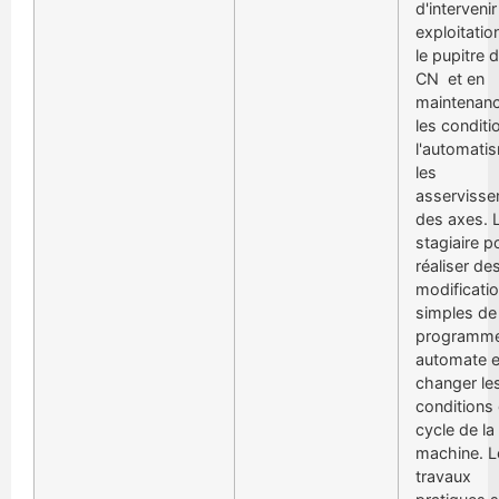
d'intervenir
exploitatio
le pupitre d
CN et en
maintenanc
les conditi
l'automati
les
asserviss
des axes. 
stagiaire p
réaliser de
modificati
simples de
programm
automate e
changer le
conditions
cycle de la
machine. L
travaux