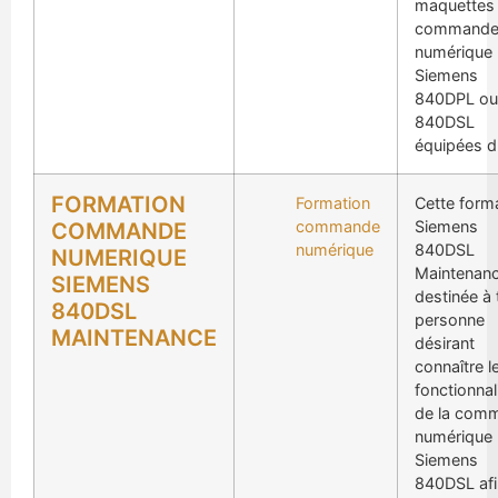
maquettes
command
numérique
Siemens
840DPL ou
840DSL
équipées d
FORMATION
Formation
Cette form
commande
Siemens
COMMANDE
numérique
840DSL
NUMERIQUE
Maintenanc
SIEMENS
destinée à 
840DSL
personne
MAINTENANCE
désirant
connaître l
fonctionnal
de la com
numérique
Siemens
840DSL afi