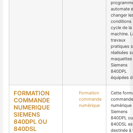
programm
automate e
changer le
conditions
cycle de la
machine. L
travaux
pratiques 
réalisées s
maquettes
Siemens
840DPL
équipées d
FORMATION
Formation
Cette form
commande
command
COMMANDE
numérique
numérique
NUMERIQUE
Siemens
SIEMENS
840DPL ou
840DPL OU
840DSL es
840DSL
destinée à 