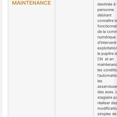
MAINTENANCE
destinée à 
personne
désirant
connaître l
fonctionnal
de la com
numérique 
d'intervenir
exploitatio
le pupitre d
CN et en
maintenanc
les conditi
l'automati
les
asserviss
des axes. 
stagiaire p
réaliser de
modificati
simples de