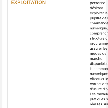
EXPLOITATION
personne
désirant
exploiter le
pupitre de 
command
numérique,
comprendre
structure d
programme
assurer les
modes de
marche
disponibles
la comman
numériques
effectuer l
correction
d'usure d'ou
Les travau
pratiques 
réalisés su