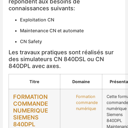
répondent aux besoins de
connaissances suivants:
Exploitation CN
Maintenance CN et automate
CN Safety
Les travaux pratiques sont réalisés sur
des simulateurs CN 840DSL ou CN
840DPL avec axes.
Titre
Domaine
Présenta
FORMATION
Formation
Cette form
commande
command
COMMANDE
numérique
numérique
NUMERIQUE
Siemens
SIEMENS
840DPL
840DPL
Maintenanc