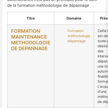
de la formation méthodologie de dépannage
Titre
Domaine
Prés
FORMATION
Formation
Cette 
méthodologie
est de
MAINTENANCE
dépannage
toute
METHODOLOGIE
désira
DE DEPANNAGE
des
interv
dépan
une in
autom
finalit
format
L'acqu
d'une
métho
de dé