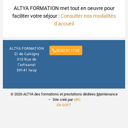
ALTYA FORMATION met tout en oeuvre pour
faciliter votre séjour :
Consulter nos modalités
d’accueil
ALTYA FORMATION
06 62 91 17 82
ZI de Calvigny
313 Rue de
l’artisanat
59141 Iwuy
© 2026 ALTYA des formations et prestations dédiées
M
aintenance
– Site créé par
ARC
EN SOFT