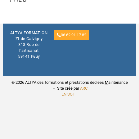
ALTYA FORMATION
06 62 91 17 82
ZI de Calvigny
313 Rue de
l’artisanat
59141 Iwuy
© 2026 ALTYA des formations et prestations dédiées
M
aintenance
– Site créé par
ARC
EN SOFT