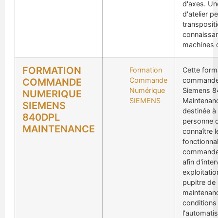
d'axes. Une
d'atelier p
transposit
connaissan
machines 
FORMATION
Formation
Cette form
Commande
commande
COMMANDE
Numérique
Siemens 
NUMERIQUE
SIEMENS
Maintenan
SIEMENS
destinée à
840DPL
personne d
MAINTENANCE
connaître l
fonctionnal
commande
afin d'inter
exploitatio
pupitre de
maintenanc
conditions
l'automati