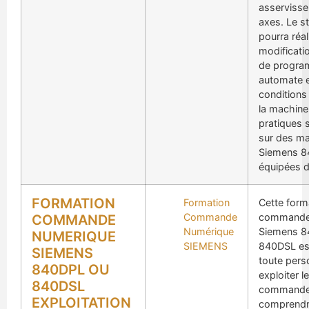
asserviss
axes. Le st
pourra réal
modificati
de progr
automate e
conditions
la machine
pratiques 
sur des m
Siemens 
équipées d
FORMATION
Formation
Cette form
Commande
commande
COMMANDE
Numérique
Siemens 8
NUMERIQUE
SIEMENS
840DSL est
SIEMENS
toute pers
840DPL OU
exploiter l
840DSL
commande 
EXPLOITATION
comprendre