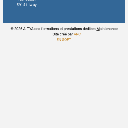
59141 Iwuy
© 2026 ALTYA des formations et prestations dédiées
M
aintenance
– Site créé par
ARC
EN SOFT