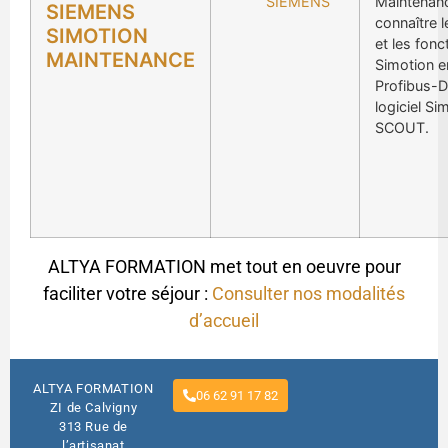
SIEMENS
Maintenanc
SIEMENS
connaître l
SIMOTION
et les fonc
MAINTENANCE
Simotion e
Profibus-D
logiciel Si
SCOUT.
ALTYA FORMATION met tout en oeuvre pour
faciliter votre séjour :
Consulter nos modalités
d’accueil
ALTYA FORMATION
06 62 91 17 82
ZI de Calvigny
313 Rue de
l’artisanat