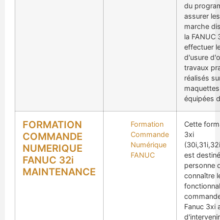
du progra
assurer le
marche dis
la FANUC 3
effectuer l
d'usure d'o
travaux pr
réalisés su
maquettes
équipées d
FORMATION
Formation
Cette form
Commande
3xi
COMMANDE
Numérique
(30i,31i,3
NUMERIQUE
FANUC
est destin
FANUC 32i
personne d
MAINTENANCE
connaître l
fonctionnal
commande
Fanuc 3xi a
d'interveni