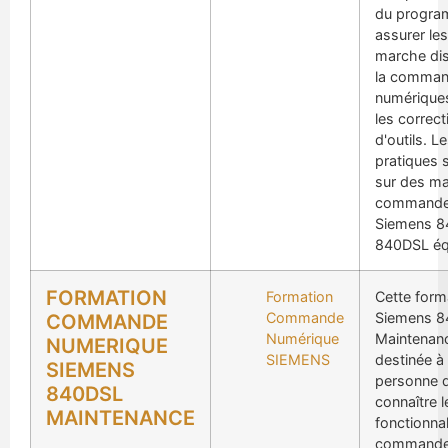
du progra
assurer le
marche dis
la comma
numériques
les correct
d'outils. L
pratiques s
sur des m
commande
Siemens 8
840DSL éq
FORMATION
Formation
Cette form
Commande
Siemens 
COMMANDE
Numérique
Maintenan
NUMERIQUE
SIEMENS
destinée à
SIEMENS
personne d
840DSL
connaître l
MAINTENANCE
fonctionnal
commande