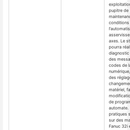
exploitatio
pupitre de
maintenanc
conditions
l'automati
asserviss
axes. Le st
pourra réal
diagnostic
des messa
codes de 
numérique,
des réglag
changemen
matériel, f
modificati
de progr
automate. 
pratiques s
sur des m
Fanuc 32i 