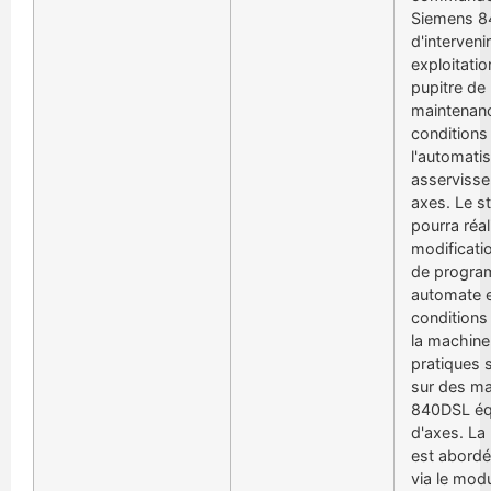
Siemens 8
d'interveni
exploitatio
pupitre de
maintenanc
conditions
l'automati
asserviss
axes. Le st
pourra réal
modificati
de progr
automate e
conditions
la machine
pratiques 
sur des m
840DSL éq
d'axes. La 
est abordé
via le mo