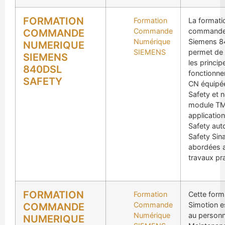
FORMATION
Formation
La formati
Commande
commande
COMMANDE
Numérique
Siemens 8
NUMERIQUE
SIEMENS
permet de
SIEMENS
les princip
840DSL
fonctionne
SAFETY
CN équipé
Safety et
module TM
applicatio
Safety aut
Safety Sin
abordées a
travaux pr
FORMATION
Formation
Cette form
Commande
Simotion e
COMMANDE
Numérique
au personn
NUMERIQUE