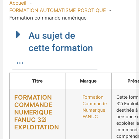
Accueil
FORMATION AUTOMATISME ROBOTIQUE
Formation commande numérique
Au sujet de
cette formation
...
Titre
Marque
Prés
FORMATION
Formation
Cette for
Commande
32i Exploit
COMMANDE
Numérique
destinée à
NUMERIQUE
FANUC
personne d
FANUC 32i
exploiter l
EXPLOITATION
commande 
comprendre