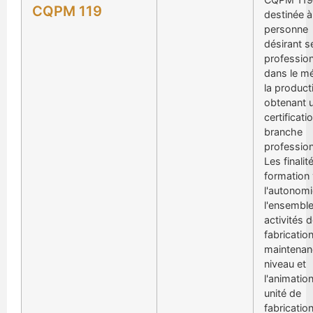
CQPM 119
destinée à
personne
désirant s
profession
dans le mé
la product
obtenant 
certificati
branche
profession
Les finalit
formation 
l'autonomi
l'ensembl
activités 
fabrication
maintenanc
niveau et
l'animatio
unité de
fabrication