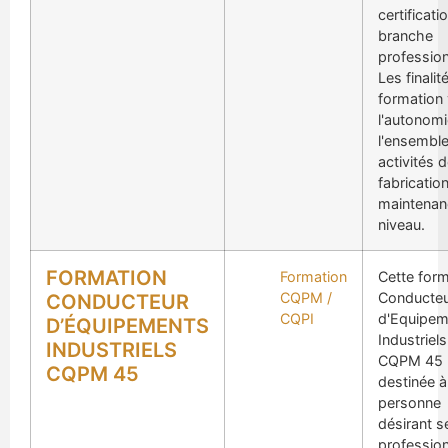
certificati
branche
profession
Les finalit
formation 
l'autonomi
l'ensembl
activités 
fabrication
maintenanc
niveau.
FORMATION
Formation
Cette form
CQPM /
Conducte
CONDUCTEUR
CQPI
d'Equipem
D’ÉQUIPEMENTS
Industriels
INDUSTRIELS
CQPM 45 
CQPM 45
destinée à
personne
désirant s
profession