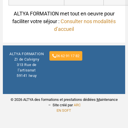
ALTYA FORMATION met tout en oeuvre pour
faciliter votre séjour :
Consulter nos modalités
d’accueil
ALTYA FORMATION
06 62 91 17 82
ZI de Calvigny
313 Rue de
l’artisanat
59141 Iwuy
© 2026 ALTYA des formations et prestations dédiées
M
aintenance
– Site créé par
ARC
EN SOFT