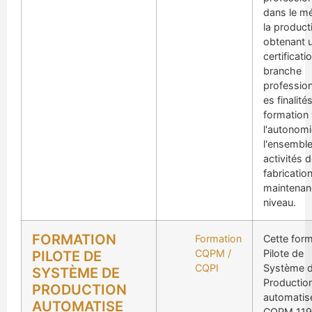
dans le mé
la product
obtenant 
certificati
branche
profession
es finalité
formation 
l'autonomi
l'ensembl
activités 
fabrication
maintenanc
niveau.
FORMATION
Formation
Cette form
CQPM /
Pilote de
PILOTE DE
CQPI
Système 
SYSTÈME DE
Productio
PRODUCTION
automatis
AUTOMATISE
CQPM 119