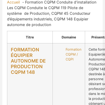
Accueil
Formation CQPM Conduite d'installation
Les CQPM Conduite le CQPM 119 Pilote de
système de Production, CQPM 45 Conducteur
d’équipements industriels, CQPM 148 Equipier
autonome de production
Titre
Domaine
Présent
FORMATION
Formation
Cette form
CQPM /
Equipier(iè
ÉQUIPIER
CQPI
Autonome
AUTONOME DE
Productio
PRODUCTION
CQPM 148
CQPM 148
destinée à
personne
désirant s
profession
dans le mé
la product
obtenant 