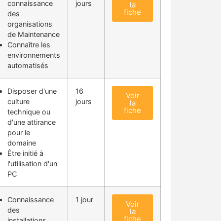
connaissance
jours
la
fiche
des
organisations
de Maintenance
Connaître les
environnements
automatisés
Disposer d'une
16
Voir
culture
jours
la
fiche
technique ou
d'une attirance
pour le
domaine
Être initié à
l'utilisation d'un
PC
Connaissance
1 jour
Voir
des
la
fiche
installations