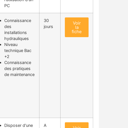
PC
Connaissance
30
Voir
des
jours
la
fiche
installations
hydrauliques
Niveau
technique Bac
+2
Connaissance
des pratiques
de maintenance
Disposer d'une
A
Voir