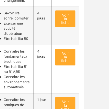
changement.
Savoir lire,
4
Voir
écrire, compter
jours
la
fiche
Exercer une
activité
d’opérateur
Etre habilité B0
Connaître les
4
Voir
fondamentaux
jours
la
fiche
électriques.
Etre habilité B1
ou B1V,BR
Connaître les
environnements
automatisés
Connaître les
1 jour
Voir
pratiques de
la