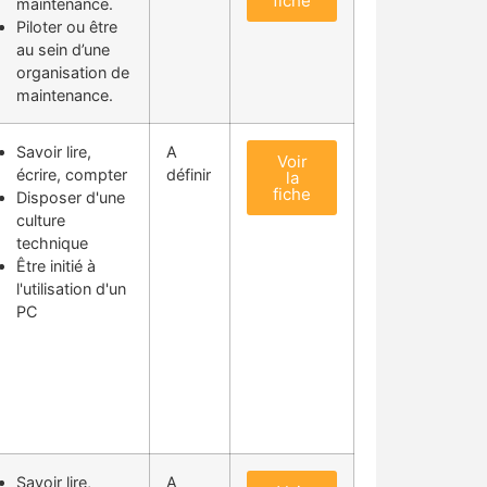
fiche
maintenance.
Piloter ou être
au sein d’une
organisation de
maintenance.
Savoir lire,
A
Voir
écrire, compter
définir
la
fiche
Disposer d'une
culture
technique
Être initié à
l'utilisation d'un
PC
Savoir lire,
A