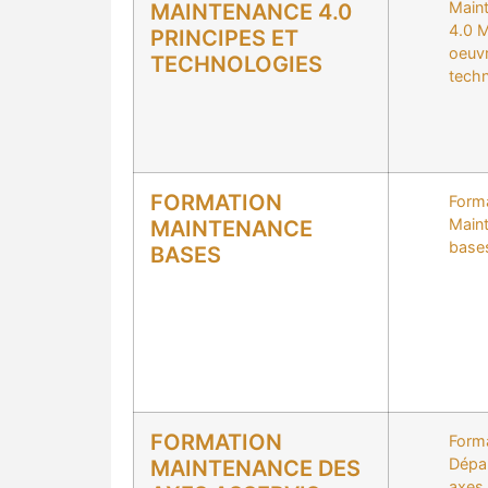
Main
MAINTENANCE 4.0
4.0 M
PRINCIPES ET
oeuv
TECHNOLOGIES
tech
FORMATION
Form
Main
MAINTENANCE
base
BASES
FORMATION
Form
Dépa
MAINTENANCE DES
axes 