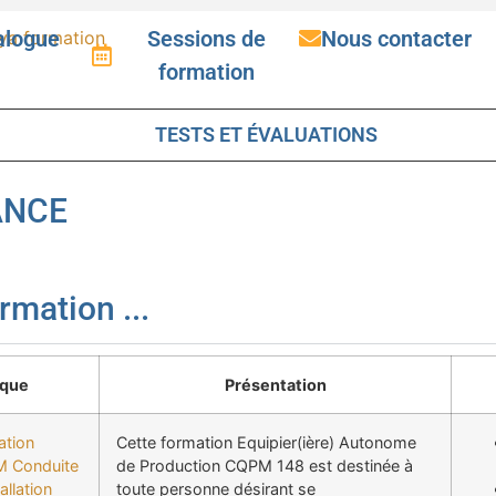
alogue
Sessions de
Nous contacter
formation
TESTS ET ÉVALUATIONS
ANCE
rmation ...
que
Présentation
ation
Cette formation Equipier(ière) Autonome
 Conduite
de Production CQPM 148 est destinée à
allation
toute personne désirant se