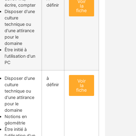
Voir
écrire, compter
définir
la
fiche
Disposer d'une
culture
technique ou
d'une attirance
pour le
domaine
Être initié à
l'utilisation d'un
PC
Disposer d'une
à
Voir
culture
définir
la
fiche
technique ou
d'une attirance
pour le
domaine
Notions en
géométrie
Être initié à
l'utilisation d'un