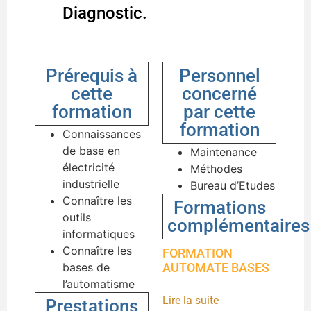
Diagnostic.
Prérequis à
Personnel
cette
concerné
formation
par cette
formation
Connaissances
de base en
Maintenance
électricité
Méthodes
industrielle
Bureau d’Etudes
Connaître les
Formations
outils
complémentaires
informatiques
Connaître les
FORMATION
bases de
AUTOMATE BASES
l’automatisme
Lire la suite
Prestations