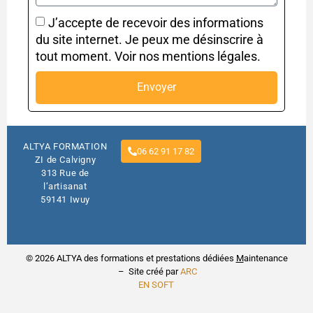
J’accepte de recevoir des informations
du site internet. Je peux me désinscrire à
tout moment. Voir nos mentions légales.
Envoyer
ALTYA FORMATION
06 62 91 17 82
ZI de Calvigny
313 Rue de
l’artisanat
59141 Iwuy
© 2026 ALTYA des formations et prestations dédiées
M
aintenance
– Site créé par
ARC
EN SOFT