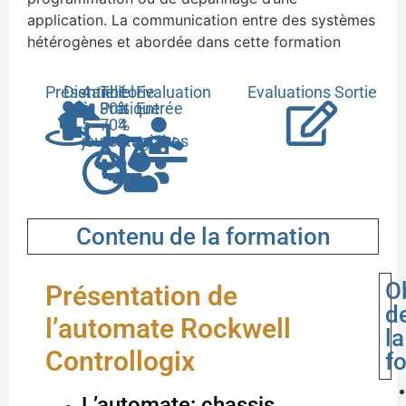
application. La communication entre des systèmes
hétérogènes et abordée dans cette formation
Présentiel
Distanciel
4
Théorie
1
Evaluation
Evaluations Sortie
à
30%
Pratique
à
Entrée
5
70%
4
jours
stagiaires
Contenu de la formation
O
Présentation de
d
l’automate Rockwell
la
Controllogix
f
L’automate: chassis,