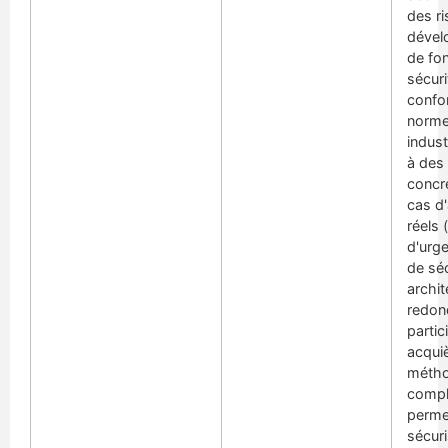
des ri
dével
de fo
sécuri
confo
norm
indust
à des
concr
cas d'
réels 
d'urg
de séc
archit
redon
partic
acqui
métho
compl
perme
sécuri