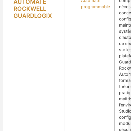
Automate
comp
AUTOMATE
programmable
néces
ROCKWELL
conce
GUARDLOGIX
config
maint
syst
d'aut
de sé
sur le
plate
Guard
Rockw
Autom
format
théori
prati
maîtri
l'env
Studio
confi
modul
sécuri