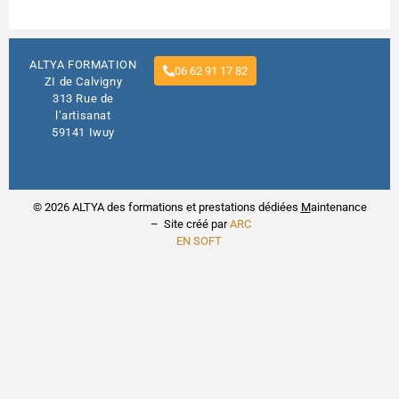
ALTYA FORMATION
06 62 91 17 82
ZI de Calvigny
313 Rue de
l’artisanat
59141 Iwuy
© 2026 ALTYA des formations et prestations dédiées
M
aintenance
– Site créé par
ARC
EN SOFT