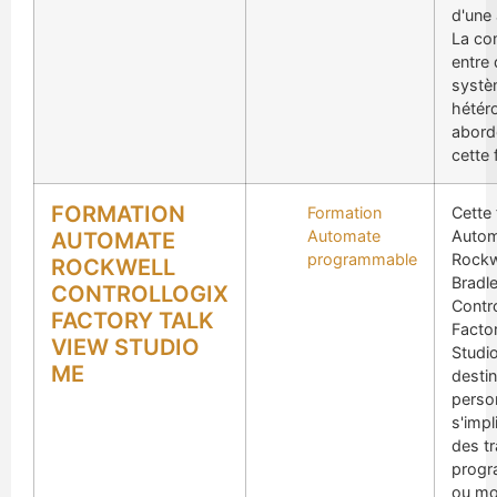
d'une 
La co
entre
syst
hétér
abord
cette
FORMATION
Formation
Cette
Automate
Auto
AUTOMATE
programmable
Rockw
ROCKWELL
Bradl
CONTROLLOGIX
Contro
FACTORY TALK
Factor
VIEW STUDIO
Studi
ME
destin
perso
s'impl
des t
progr
ou mo