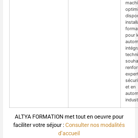
machi
optimi
dispon
instal
format
pour l
autom
intégr
techn
souha
renfor
expert
sécur
et en
autom
industr
ALTYA FORMATION met tout en oeuvre pour
faciliter votre séjour :
Consulter nos modalités
d’accueil