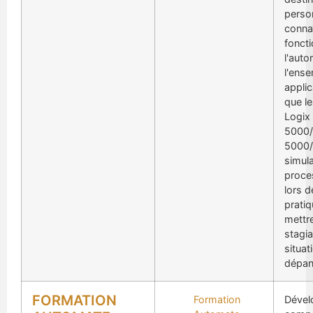
perso
connaî
foncti
l'auto
l'ens
applic
que le
Logix
5000/
5000/
simul
proces
lors d
pratiq
mettre
stagia
situat
dépan
FORMATION
Formation
Dével