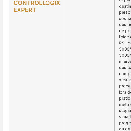
CONTROLLOGIX
destin
EXPERT
pers
souhai
des m
de pr
l'aide
RS Lo
5000/
5000/
interv
des p
compl
simul
proces
lors d
pratiq
mettre
stagia
situat
progr
ou de