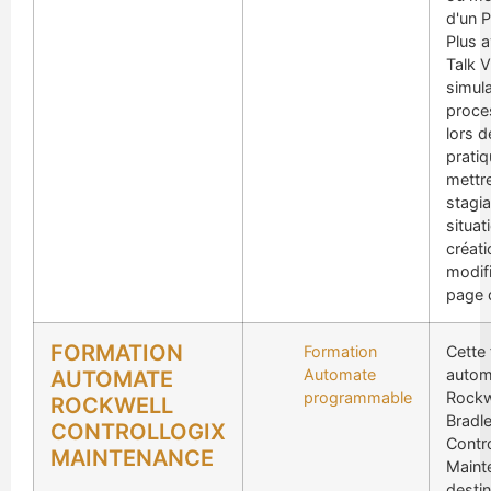
d'un 
Plus 
Talk 
simul
proces
lors d
pratiq
mettre
stagia
situat
créati
modif
page 
FORMATION
Formation
Cette
Automate
autom
AUTOMATE
programmable
Rockw
ROCKWELL
Bradl
CONTROLLOGIX
Contro
MAINTENANCE
Maint
destin