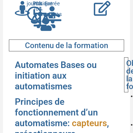
jours
30%
Pratique
à
Entrée
70%
4
stagiaires
Contenu de la formation
O
Automates Bases ou
d
initiation aux
la
automatismes
f
Principes de
fonctionnement d’un
automatisme:
capteurs
,