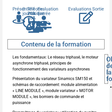
Présentiel
3
Théorie
1
Evaluation
Evaluations Sortie
jours
20%
Pratique
à
Entrée
80%
4
Contenu de la formation
Les fondamentaux: Le réseau triphasé, le moteur
O
asynchrone triphasé, principes de
d
fonctionnement des variateurs asynchrones
la
f
Présentation du variateur Sinamics SM150 et
schémas de raccordement: module alimentation
« LINE MODULE », module variateur « MOTOR
MODULE », les borniers de commande et
puissance