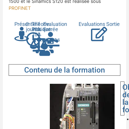
1500 et le Sinamics S120 est réalisée sous
PROFINET
Présentiel
3
Théorie
1
Evaluation
Evaluations Sortie
jours
30%
Pratique
à
Entrée
70%
4
stagiaires
Contenu de la formation
O
d
la
f