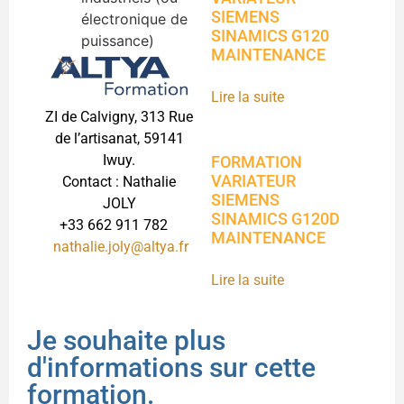
SIEMENS
électronique de
SINAMICS G120
puissance)
MAINTENANCE
Lire la suite
ZI de Calvigny, 313 Rue
de l’artisanat, 59141
Iwuy.
FORMATION
VARIATEUR
Contact : Nathalie
SIEMENS
JOLY
SINAMICS G120D
+33 662 911 782
MAINTENANCE
nathalie.joly@altya.fr
Lire la suite
Je souhaite plus
d'informations sur cette
formation.