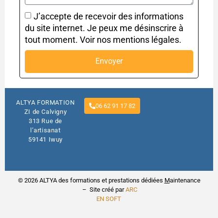
J’accepte de recevoir des informations
du site internet. Je peux me désinscrire à
tout moment. Voir nos mentions légales.
Envoyer
ALTYA FORMATION
06 62 91 17 82
ZI de Calvigny
313 Rue de
l’artisanat
59141 Iwuy
© 2026 ALTYA des formations et prestations dédiées
M
aintenance
– Site créé par
ARC
EN SOFT