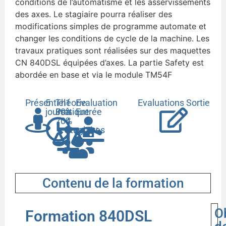
conditions de l’automatisme et les asservissements
des axes. Le stagiaire pourra réaliser des
modifications simples de programme automate et
changer les conditions de cycle de la machine. Les
travaux pratiques sont réalisées sur des maquettes
CN 840DSL équipées d’axes. La partie Safety est
abordée en base et via le module TM54F
Présentiel
5
Théorie
1
Evaluation
Evaluations Sortie
jours
30%
Pratique
à
Entrée
70%
4
stagiaires
Contenu de la formation
O
Formation 840DSL