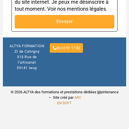
du site internet. Je peux me désinscrire à
tout moment. Voir nos mentions légales.
Envoyer
ALTYA FORMATION
06 62 91 17 82
ZI de Calvigny
313 Rue de
l’artisanat
59141 Iwuy
© 2026 ALTYA des formations et prestations dédiées
M
aintenance
– Site créé par
ARC
EN SOFT