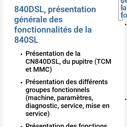
d
la
840DSL, présentation
f
générale des
fonctionnalités de la
840SL
Présentation de la
CN840DSL, du pupitre (TCM
et MMC)
Présentation des différents
groupes fonctionnels
(machine, paramètres,
diagnostic, service, mise en
service)
Présentation des fonctions