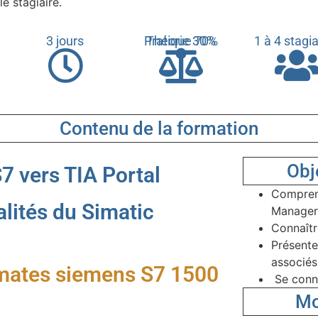
e stagiaire.
3 jours
Pratique 70%
Théorie 30%
1 à 4 stagi
Contenu de la formation
Obj
7 vers TIA Portal
Comprend
lités du Simatic
Manager 
Connaître
Présente
associé
omates siemens S7 1500
Se conne
Mo