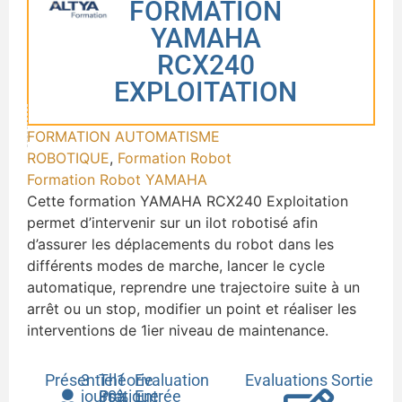
FORMATION
YAMAHA
RCX240
EXPLOITATION
FORMATION AUTOMATISME
ROBOTIQUE
,
Formation Robot
Formation Robot YAMAHA
Cette formation YAMAHA RCX240 Exploitation
permet d’intervenir sur un ilot robotisé afin
d’assurer les déplacements du robot dans les
différents modes de marche, lancer le cycle
automatique, reprendre une trajectoire suite à un
arrêt ou un stop, modifier un point et réaliser les
interventions de 1ier niveau de maintenance.
Présentiel
3
Théorie
1
Evaluation
Evaluations Sortie
jours
30%
Pratique
à
Entrée