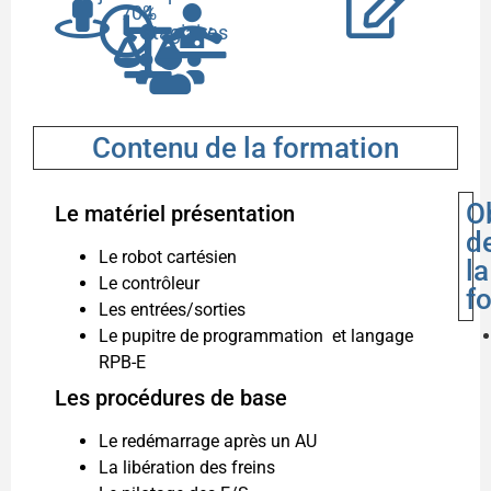
70%
4
stagiaires
Contenu de la formation
O
Le matériel présentation
d
Le robot cartésien
la
Le contrôleur
f
Les entrées/sorties
Le pupitre de programmation et langage
RPB-E
Les procédures de base
Le redémarrage après un AU
La libération des freins