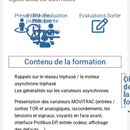
Présentiel
2
Théorie
1
Evaluation
Evaluations Sortie
jours
30%
Pratique
à
Entrée
70%
4
stagiaires
Contenu de la formation
Rappels sur le réseau triphasé / le moteur
O
asynchrone triphasé
d
Les généralités sur les variateurs asynchrones
la
f
Présentation des variateurs MOVITRAC (entrées /
sorties TOR et analogiques, raccordements, les
tensions et signaux, voyants en face avant,
interface Profibus-DP, entrée codeur, affichage
des défauts, …)