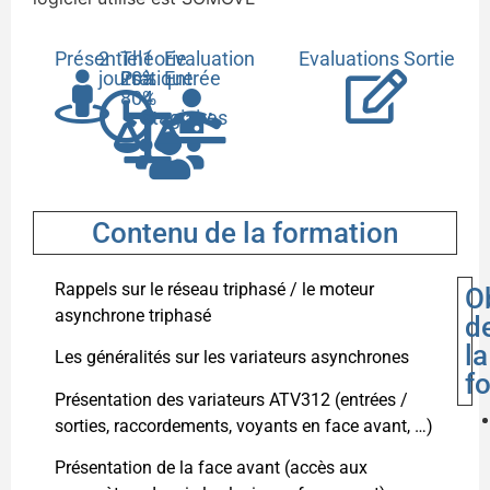
Présentiel
2
Théorie
1
Evaluation
Evaluations Sortie
jours
20%
Pratique
à
Entrée
80%
4
stagiaires
Contenu de la formation
Rappels sur le réseau triphasé / le moteur
O
asynchrone triphasé
d
la
Les généralités sur les variateurs asynchrones
f
Présentation des variateurs ATV312 (entrées /
sorties, raccordements, voyants en face avant, …)
Présentation de la face avant (accès aux