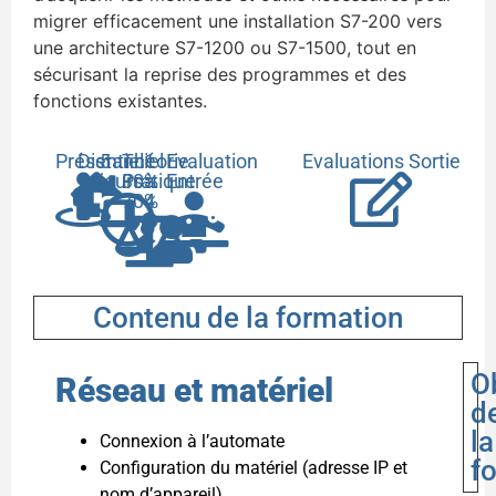
migrer efficacement une installation S7-200 vers
une architecture S7-1200 ou S7-1500, tout en
sécurisant la reprise des programmes et des
fonctions existantes.
Présentiel
Distanciel
5
Théorie
1
Evaluation
Evaluations Sortie
jours
30%
Pratique
à
Entrée
70%
4
Contenu de la formation
O
Réseau et matériel
d
la
Connexion à l’automate
f
Configuration du matériel (adresse IP et
nom d’appareil)