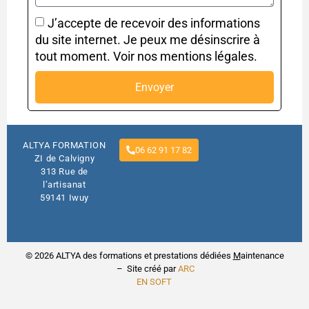
J’accepte de recevoir des informations
du site internet. Je peux me désinscrire à
tout moment. Voir nos mentions légales.
Envoyer
ALTYA FORMATION
06 62 91 17 82
ZI de Calvigny
313 Rue de
l’artisanat
59141 Iwuy
© 2026 ALTYA des formations et prestations dédiées
M
aintenance
– Site créé par
ARC
EN SOFT