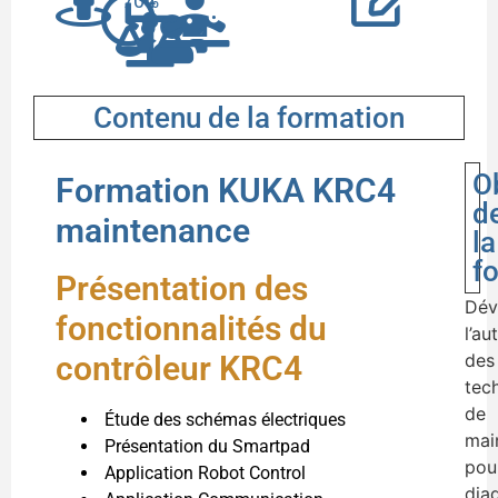
70%
4
Contenu de la formation
O
Formation KUKA KRC4
d
maintenance
la
f
Présentation des
Dév
fonctionnalités du
l’a
contrôleur KRC4
des
tec
de
Étude des schémas électriques
mai
Présentation du Smartpad
pou
Application Robot Control
dia