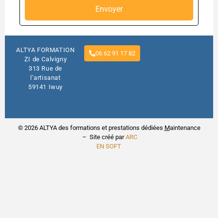
Envoyer
ALTYA FORMATION
06 62 91 17 82
ZI de Calvigny
313 Rue de
l’artisanat
59141 Iwuy
© 2026 ALTYA des formations et prestations dédiées
M
aintenance
– Site créé par
ARC
EN SOFT