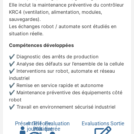
Elle inclut la maintenance préventive du contrôleur
KRC4 (ventilation, alimentation, modules,
sauvegardes).
Les échanges robot / automate sont étudiés en
situation réelle.
Compétences développées
✔ Diagnostic des arrêts de production
✔ Analyse des défauts sur l’ensemble de la cellule
✔ Interventions sur robot, automate et réseau
industriel
✔ Remise en service rapide et autonome
✔ Maintenance préventive des équipements côté
robot
✔ Travail en environnement sécurisé industriel
Présentiel
4
Théorie
1
Evaluation
Evaluations Sortie
jours
30%
Pratique
à
Entrée