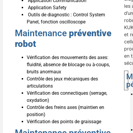
Application Communication
les 
Application Safety
d’un
Outils de diagnostic : Control System
rob
Panel, fonction oscilloscope
KUK
Maintenance
préventive
et r
robot
cell
pro
en 
Vérification des mouvements des axes:
sécu
fluidité, absence de blocage ou à-coups,
bruits anormaux
M
Contrôle des jeux mécaniques des
p
articulations
Vérification des connectiques (serrage,
oxydation)
Contrôle des freins axes (maintien en
position)
Vérification des points de graissage
Maintenance préventive