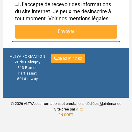
J’accepte de recevoir des informations
du site internet. Je peux me désinscrire à
tout moment. Voir nos mentions légales.
Envoyer
ALTYA FORMATION
06 62 91 17 82
ZI de Calvigny
313 Rue de
l’artisanat
59141 Iwuy
© 2026 ALTYA des formations et prestations dédiées
M
aintenance
– Site créé par
ARC
EN SOFT