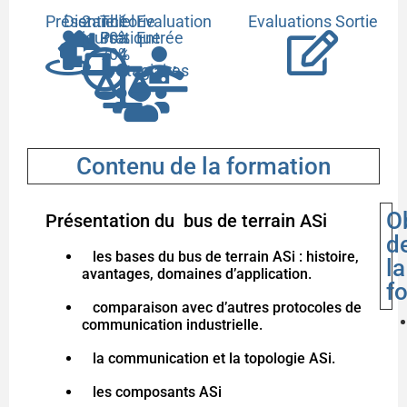
Présentiel
Distanciel
2
Théorie
1
Evaluation
Evaluations Sortie
jours
30%
Pratique
à
Entrée
70%
4
stagiaires
Contenu de la formation
O
Présentation du bus de terrain ASi
d
les bases du bus de terrain ASi : histoire,
la
avantages, domaines d’application.
f
comparaison avec d’autres protocoles de
communication industrielle.
la communication et la topologie ASi.
les composants ASi