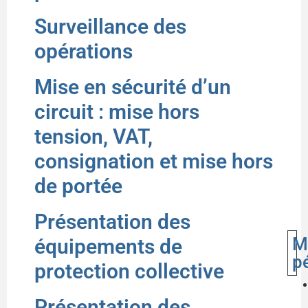
Surveillance des
opérations
Mise en sécurité d’un
circuit : mise hors
tension, VAT,
consignation et mise hors
de portée
Présentation des
M
équipements de
p
protection collective
Présentation des