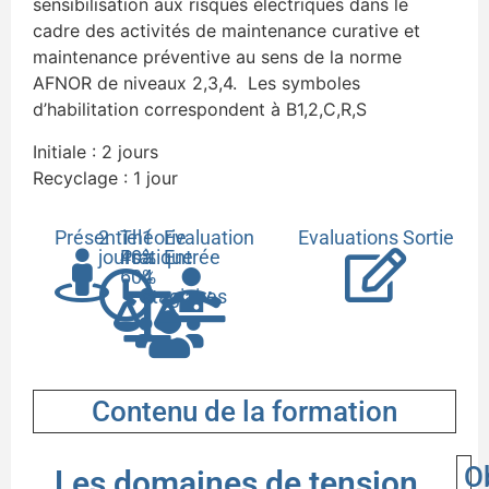
sensibilisation aux risques électriques dans le
cadre des activités de maintenance curative et
maintenance préventive au sens de la norme
AFNOR de niveaux 2,3,4. Les symboles
d’habilitation correspondent à B1,2,C,R,S
Initiale : 2 jours
Recyclage : 1 jour
Présentiel
2
Théorie
1
Evaluation
Evaluations Sortie
jours
40%
Pratique
à
Entrée
60%
4
stagiaires
Contenu de la formation
O
Les domaines de tension,