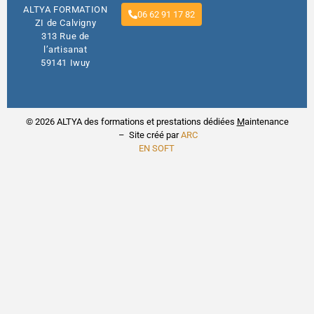
ALTYA FORMATION
06 62 91 17 82
ZI de Calvigny
313 Rue de
l’artisanat
59141 Iwuy
© 2026 ALTYA des formations et prestations dédiées
M
aintenance
– Site créé par
ARC
EN SOFT