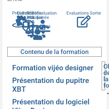
Présentiel
Distanciel
3
Théorie
1
Evaluation
Evaluations Sortie
jours
30%
Pratique
à
Entrée
70%
4
stagiaires
Contenu de la formation
O
Formation vijéo designer
d
la
Présentation du pupitre
f
XBT
Présentation du logiciel