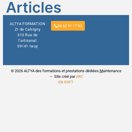
Articles
ALTYA FORMATION
06 62 91 17 82
ZI de Calvigny
313 Rue de
l’artisanat
59141 Iwuy
© 2026 ALTYA des formations et prestations dédiées
M
aintenance
– Site créé par
ARC
EN SOFT