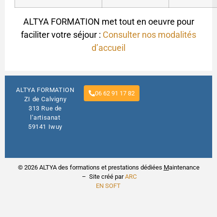
ALTYA FORMATION met tout en oeuvre pour
faciliter votre séjour :
Consulter nos modalités
d’accueil
ALTYA FORMATION
06 62 91 17 82
ZI de Calvigny
313 Rue de
l’artisanat
59141 Iwuy
© 2026 ALTYA des formations et prestations dédiées
M
aintenance
– Site créé par
ARC
EN SOFT