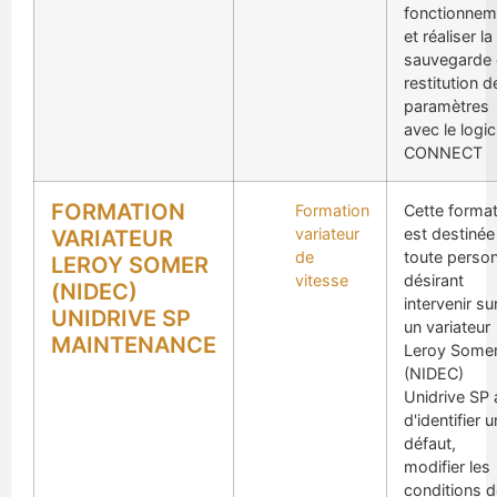
fonctionnem
et réaliser la
sauvegarde 
restitution d
paramètres
avec le logic
CONNECT
FORMATION
Formation
Cette format
variateur
est destinée
VARIATEUR
de
toute perso
LEROY SOMER
vitesse
désirant
(NIDEC)
intervenir su
UNIDRIVE SP
un variateur
MAINTENANCE
Leroy Some
(NIDEC)
Unidrive SP 
d'identifier u
défaut,
modifier les
conditions d